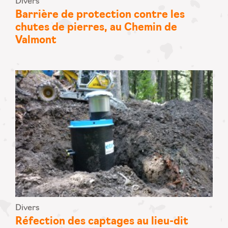
Divers
Barrière de protection contre les
chutes de pierres, au Chemin de
Valmont
Divers
Réfection des captages au lieu-dit